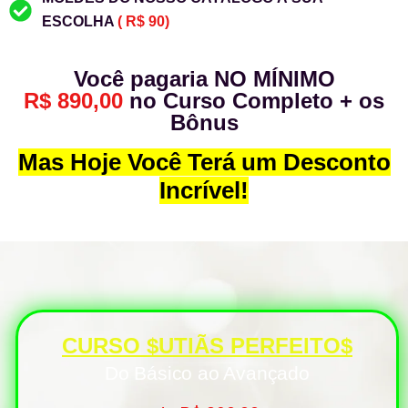
ESCOLHA
( R$ 90)
Você pagaria NO MÍNIMO
R$ 890,00
no Curso Completo + os
Bônus
Mas Hoje Você Terá um Desconto
Incrível!
CURSO $UTIÃS PERFEITO$​
Do Básico ao Avançado