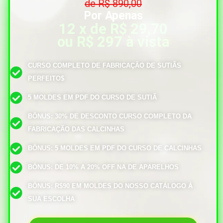
de R$ 890,00
Por Apenas
12 x de R$ 29,70
ou R$ 297 à vista
CURSO COMPLETO DE FABRICAÇÃO DE SUTIÃS
PERFEITO$
5 MOLDES EM PDF DO CURSO DE SUTIÃ
BÔNUS: 30% DE DESCONTO CURSO COMPLETO DA
FABRICAÇÃO DAS CALCINHAS
BÔNUS: 5 MOLDES EM PDF DO CURSO DE CALCINHAS
BÔNUS: DE 10% A 20% OFF NA DE APARELHOS
BÔNUS: R$90 EM MOLDES DO NOSSO CATÁLOGO À
SUA ESCOLHA